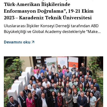
Türk-Amerikan İlişkilerinde
Enformasyon Doğrulama”, 19-21 Ekim
2023 – Karadeniz Teknik Üniversitesi
Uluslararası İlişkiler Konseyi Derneği tarafından ABD
Büyükelçiliği ve Global Academy destekleriyle “Make
Information True Again” (MITA) projesi kapsamında 19-
Devamını oku
21 Ekim 2023 tarihleri arasında Karadeniz Teknik
Üniversitesi’nde “Demokratik Değerleri Güçlendirmek;
Türk-Amerikan İlişkilerinde Enformasyon Doğrulama”
konulu öğrenci çalıştayı gerçekleştirilmiştir.