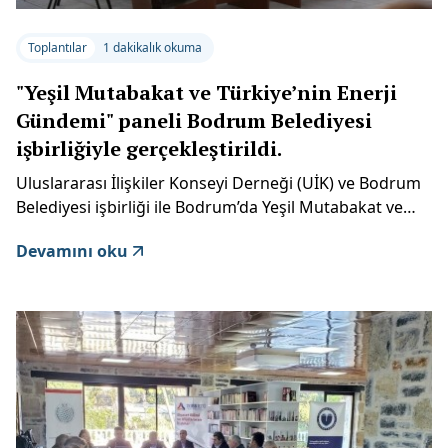
Toplantılar
1 dakikalık okuma
"Yeşil Mutabakat ve Türkiye’nin Enerji
Gündemi" paneli Bodrum Belediyesi
işbirliğiyle gerçekleştirildi.
Uluslararası İlişkiler Konseyi Derneği (UİK) ve Bodrum
Belediyesi işbirliği ile Bodrum’da Yeşil Mutabakat ve
Türkiye’nin Enerji Gündemi konulu bir panel
Devamını oku
gerçekleştirildi.