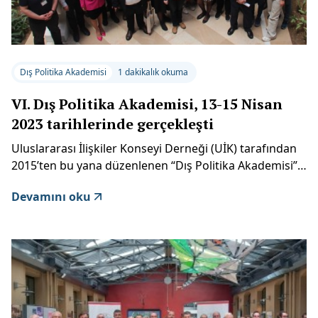
Dış Politika Akademisi
1 dakikalık okuma
VI. Dış Politika Akademisi, 13-15 Nisan
2023 tarihlerinde gerçekleşti
Uluslararası İlişkiler Konseyi Derneği (UİK) tarafından
2015’ten bu yana düzenlenen “Dış Politika Akademisi”
başlıklı eğitim ve sertifika programının altıncısı, "Türk
Devamını oku
Dış Politikasının Yüzyılı" temasıyla, 13-15 Nisan 2023’te
İstanbul’da T.C. Dışişleri Bakanlığı, Global Academy ve
Uluslararası İlişkiler Dergisi’nin destekleriyle
gerçekleştirildi. VI. Dış Politika Akademisi UİK'in en
geniş katılımlı akademisi oldu.