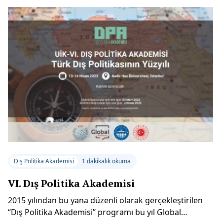
Çelikpala, İnan Rüma ve Sezen Kaya-Sönmez’den
oluşan Divan Heyeti’nin seçilmesinin ardından ilk
olarak gündem oylanarak kabul edildi. Geçmiş dönem
UİK Yönetim Kurulu adına Prof. Dr. Mustafa Aydın’ın
dönem çalışmalarını anlatan raporunun ardından
Yönetim Kurulu, geçmiş dönem UİK Denetleme Kurulu
adına Prof. Dr. Ayça Ergun’un raporunun ardından da
Denetleme Kurulu oy birliğiyle ibra edildi.
Dış Politika Akademisi
1 dakikalık okuma
VI. Dış Politika Akademisi
2015 yılından bu yana düzenli olarak gerçekleştirilen
“Dış Politika Akademisi” programı bu yıl Global