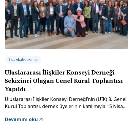
1 dakikalık okuma
Uluslararası İlişkiler Konseyi Derneği
Sekizinci Olağan Genel Kurul Toplantısı
Yapıldı
Uluslararası İlişkiler Konseyi Derneği’nin (UİK) 8. Genel
Kurul Toplantısı, dernek üyelerinin katılımıyla 15 Nisan
2023 tarihinde Kadir Has Üniversitesi’nde
Devamını oku
gerçekleştirildi. Saygı duruşu ve İstiklal Marşı’nın
okunmasının ardından başlayan genel kurulda, Mitat