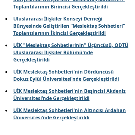
Toplantılarının Birincisi Gerçekleştirildi
Uluslararası İlişkiler Konseyi Derneği
Bünyesinde Geliştirilen “Meslektaş Sohbetleri”
Toplantılarının İkincisi Gerçekleştirildi
UİK "Meslektaş Sohbetlerinin" Üçüncüsü, ODTÜ
Uluslararası İlişkiler Bölümü'nde
Gerçekleştirildi
UİK Meslektaş Sohbetleri'nin Dördüncüsü
Dokuz Eylül Üniversitesi’nde Gerçekleştirildi
UİK Meslektaş Sohbetleri'nin Beşincisi Akdeniz
Üniversitesi’nde Gerçekleştirildi
UİK Meslektaş Sohbetleri'nin Altıncısı Ardahan
Üniversitesi’nde Gerçekleştirildi