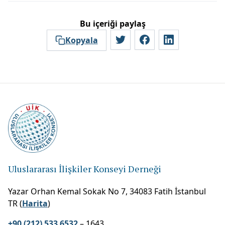
Bu içeriği paylaş
Kopyala
Uluslararası İlişkiler Konseyi Derneği
Yazar Orhan Kemal Sokak No 7, 34083 Fatih İstanbul
TR (
Harita
)
+90 (212) 533 6532
– 1643