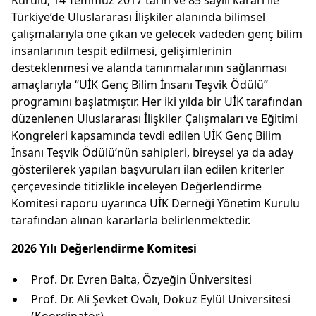
Kurulu, 14 Temmuz 2017 tarih ve 85 sayılı kararı ile
Türkiye’de Uluslararası İlişkiler alanında bilimsel
çalışmalarıyla öne çıkan ve gelecek vadeden genç bilim
insanlarının tespit edilmesi, gelişimlerinin
desteklenmesi ve alanda tanınmalarının sağlanması
amaçlarıyla “UİK Genç Bilim İnsanı Teşvik Ödülü”
programını başlatmıştır. Her iki yılda bir UİK tarafından
düzenlenen Uluslararası İlişkiler Çalışmaları ve Eğitimi
Kongreleri kapsamında tevdi edilen UİK Genç Bilim
İnsanı Teşvik Ödülü’nün sahipleri, bireysel ya da aday
gösterilerek yapılan başvuruları ilan edilen kriterler
çerçevesinde titizlikle inceleyen Değerlendirme
Komitesi raporu uyarınca UİK Derneği Yönetim Kurulu
tarafından alınan kararlarla belirlenmektedir.
2026 Yılı Değerlendirme Komitesi
Prof. Dr. Evren Balta, Özyeğin Üniversitesi
Prof. Dr. Ali Şevket Ovalı, Dokuz Eylül Üniversitesi