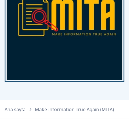
Ana sayfa
Make Information True Again (MITA)