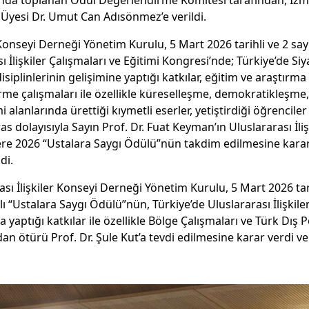
nda toplanan Ödül Değerlendirme Komitesi tarafından, İz
 Üyesi Dr. Umut Can Adısönmez’e verildi.
 Konseyi Derneği Yönetim Kurulu, 5 Mart 2026 tarihli ve 2 sayıl
ı İlişkiler Çalışmaları ve Eğitimi Kongresi’nde; Türkiye’de Siy
 disiplinlerinin gelişimine yaptığı katkılar, eğitim ve araştır
irme çalışmaları ile özellikle küreselleşme, demokratikleşme, 
i alanlarında ürettiği kıymetli eserler, yetiştirdiği öğrencil
s dolayısıyla Sayın Prof. Dr. Fuat Keyman’ın Uluslararası İlişk
ere 2026 “Ustalara Saygı Ödülü”nün takdim edilmesine karar
di.
sı İlişkiler Konseyi Derneği Yönetim Kurulu, 5 Mart 2026 tarih
lı “Ustalara Saygı Ödülü”nün, Türkiye’de Uluslararası İlişkiler
aptığı katkılar ile özellikle Bölge Çalışmaları ve Türk Dış Po
dan ötürü Prof. Dr. Şule Kut’a tevdi edilmesine karar verdi v