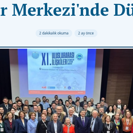
ür Merkezi'nde D
2 dakikalık okuma
2 ay önce