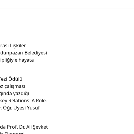
ası İlişkiler
Odunpazarı Belediyesi
ipliğiyle hayata
Tezi Ödülü
ez çalışması
ğında yazdığı
ey Relations: A Role-
r. Öğr. Üyesi Yusuf
da Prof. Dr. Ali Şevket