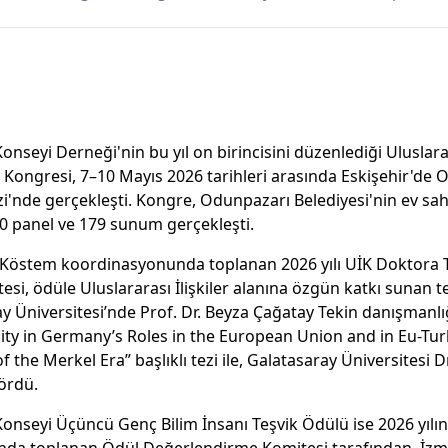
 Konseyi Derneği'nin bu yıl on birincisini düzenlediği Uluslarar
i Kongresi, 7–10 Mayıs 2026 tarihleri arasında Eskişehir'de 
zi'nde gerçekleşti. Kongre, Odunpazarı Belediyesi'nin ev sah
50 panel ve 179 sunum gerçekleşti.
in Köstem koordinasyonunda toplanan 2026 yılı UİK Doktora 
i, ödüle Uluslararası İlişkiler alanına özgün katkı sunan t
y Üniversitesi’nde Prof. Dr. Beyza Çağatay Tekin danışmanlı
ty in Germany’s Roles in the European Union and in Eu-Turk
f the Merkel Era” başlıklı tezi ile, Galatasaray Üniversitesi D
ördü.
 Konseyi Üçüncü Genç Bilim İnsanı Teşvik Ödülü ise 2026 yılın