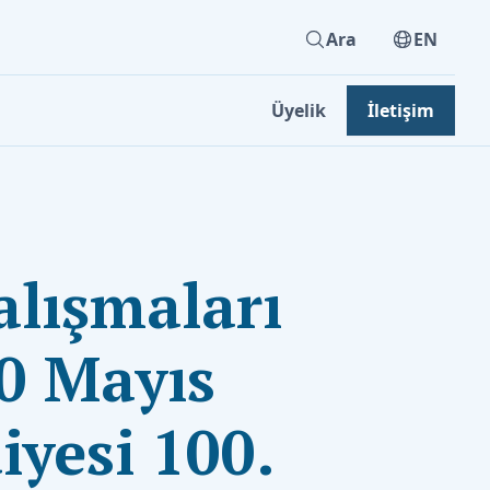
Ara
EN
Üyelik
İletişim
Çalışmaları
10 Mayıs
yesi 100.