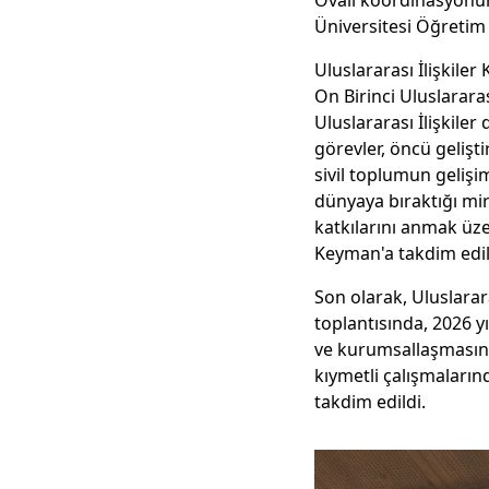
Ovalı koordinasyonu
Üniversitesi Öğretim
Uluslararası İlişkiler
On Birinci Uluslararas
Uluslararası İlişkiler
görevler, öncü gelişt
sivil toplumun gelişim
dünyaya bıraktığı mira
katkılarını anmak üz
Keyman'a takdim edil
Son olarak, Uluslarara
toplantısında, 2026 yı
ve kurumsallaşmasına y
kıymetli çalışmaların
takdim edildi.